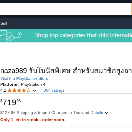
Sell
naza989 รับโบนัสพิเศษ สำหรับสมาชิกสูงอา
Visit the PlayStation Store
Platform :
PlayStation 4
4.2
394 ratings
719
$
98
$123.86 Shipping & Import Charges to Thailand
Details
Only 1 left in stock - order soon.