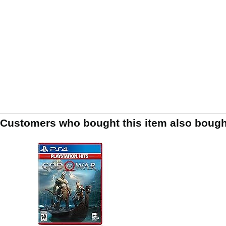
Customers who bought this item also bough