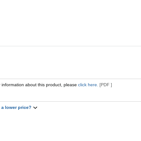
 information about this product, please
click here.
[PDF ]
t a lower price?