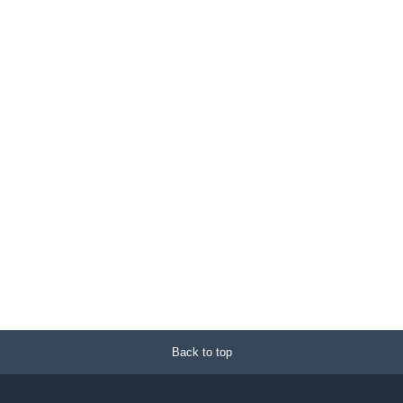
Back to top