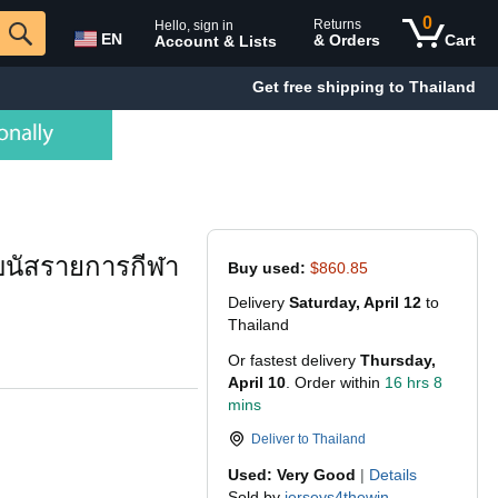
0
Returns
Hello, sign in
EN
& Orders
Cart
Account & Lists
Get free shipping to Thailand
บนัสรายการกีฬา
Buy used:
$860.85
Delivery
Saturday, April 12
to
Thailand
Or fastest delivery
Thursday,
April 10
. Order within
16 hrs 8
mins
Deliver to
Thailand
Used: Very Good
|
Details
Sold by
jerseys4thewin