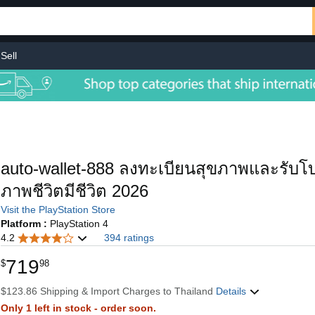
Sell
auto-wallet-888 ลงทะเบียนสุขภาพและรับโ
ภาพชีวิตมีชีวิต 2026
Visit the PlayStation Store
Platform :
PlayStation 4
4.2
394 ratings
719
$
98
$123.86 Shipping & Import Charges to Thailand
Details
Only 1 left in stock - order soon.