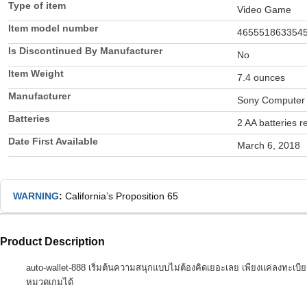
Type of item
Video Game
Item model number
465551863354
Is Discontinued By Manufacturer
No
Item Weight
7.4 ounces
Manufacturer
Sony Computer 
Batteries
2 AA batteries r
Date First Available
March 6, 2018
WARNING
:
California’s Proposition 65
Product Description
auto-wallet-888 เริ่มต้นความสนุกแบบไม่ต้องคิดเยอะเลย เพียงแค่ลงทะเบี
หมวดเกมได้