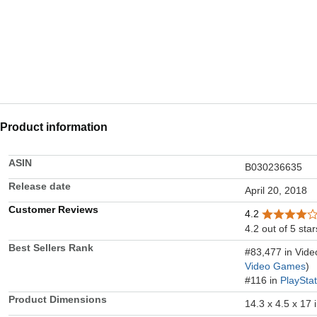
Product information
ASIN
B030236635
Release date
April 20, 2018
Customer Reviews
4.2
4.2 out of 5 star
Best Sellers Rank
#83,477 in Vid
Video Games
)
#116 in
PlaySta
Product Dimensions
14.3 x 4.5 x 17