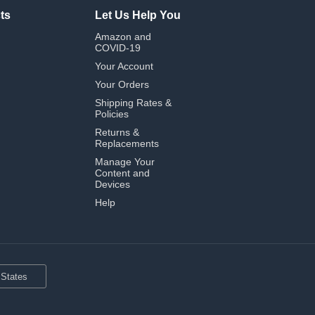
ts
Let Us Help You
Amazon and
COVID-19
Your Account
Your Orders
Shipping Rates &
Policies
Returns &
Replacements
Manage Your
Content and
Devices
Help
 States