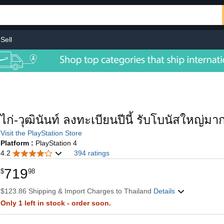
Sell
ไก่-วุฒินันท์ ลงทะเบียนปีนี้ รับโบนัสใหญ่มา
Visit the PlayStation Store
Platform :
PlayStation 4
4.2
394 ratings
719
$
98
$123.86 Shipping & Import Charges to Thailand
Details
Only 1 left in stock - order soon.