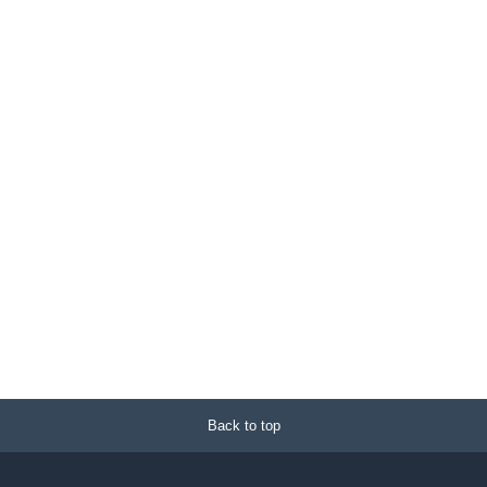
Back to top