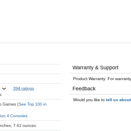
Warranty & Support
Product Warranty: For warranty
Feedback
394 ratings
s
Would you like to
tell us abou
eo Games (
See Top 100 in
tion 4 Consoles
 inches; 7.41 ounces