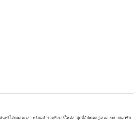
ล่นฟรีได้ตลอดเวลา พร้อมสำรวจฟีเจอร์ใหม่ล่าสุดที่อัปเดตอยู่เสมอ ระบบสมาชิก