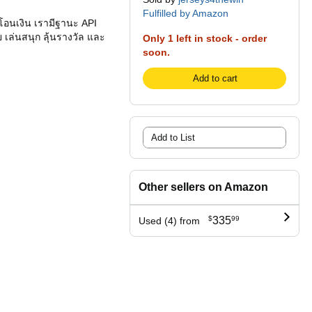
Fulfilled by Amazon
งโอนเงิน เรามีฐานะ API
 เล่นสนุก ลุ้นรางวัล และ
Only 1 left in stock - order
soon.
Add to cart
Add to List
Other sellers on Amazon
$
335
99
Used (4) from