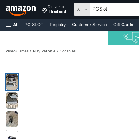
Deliver to
All
Thailand
PG SLOT
Registry
Customer Service
Gift Cards
All
›
›
Video Games
PlayStation 4
Consoles