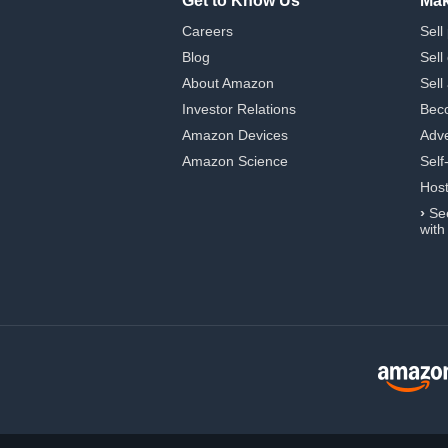
Get to Know Us
Mak
Careers
Sell
Blog
Sell
About Amazon
Sell
Investor Relations
Beco
Amazon Devices
Adve
Amazon Science
Self
Hos
›
Se
with