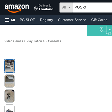
Deliver to
All
Thailand
PG SLOT
Registry
Customer Service
Gift Cards
All
›
›
Video Games
PlayStation 4
Consoles