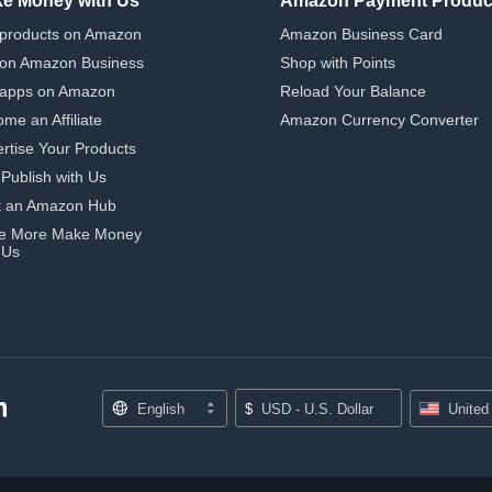
e Money with Us
Amazon Payment Produc
 products on Amazon
Amazon Business Card
 on Amazon Business
Shop with Points
 apps on Amazon
Reload Your Balance
me an Affiliate
Amazon Currency Converter
rtise Your Products
-Publish with Us
t an Amazon Hub
e More Make Money
 Us
English
$
USD - U.S. Dollar
United