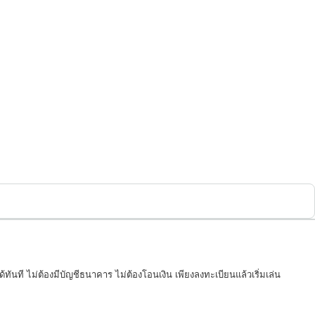
ทันที ไม่ต้องมีบัญชีธนาคาร ไม่ต้องโอนเงิน เพียงลงทะเบียนแล้วเริ่มเล่น