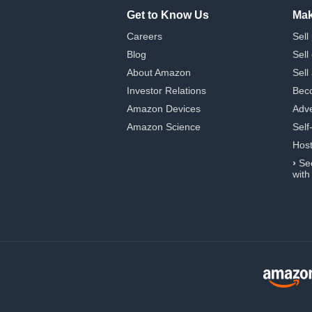
Get to Know Us
Mak
Careers
Sell
Blog
Sell
About Amazon
Sell
Investor Relations
Beco
Amazon Devices
Adve
Amazon Science
Self
Hos
›
Se
with