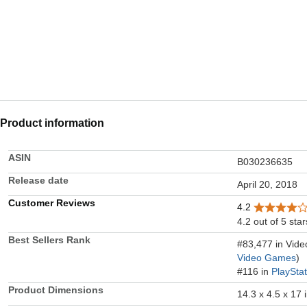
Product information
ASIN
B030236635
Release date
April 20, 2018
Customer Reviews
4.2
4.2 out of 5 star
Best Sellers Rank
#83,477 in Vid
Video Games
)
#116 in
PlaySta
Product Dimensions
14.3 x 4.5 x 17