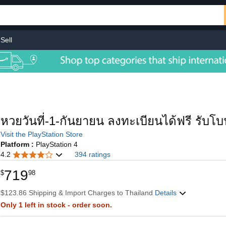
Sell
หวยวันที่-1-กันยายน ลงทะเบียนได้ฟรี รับโบ
Visit the PlayStation Store
Platform :
PlayStation 4
4.2
394 ratings
719
$
98
$123.86 Shipping & Import Charges to Thailand
Details
Only 1 left in stock - order soon.