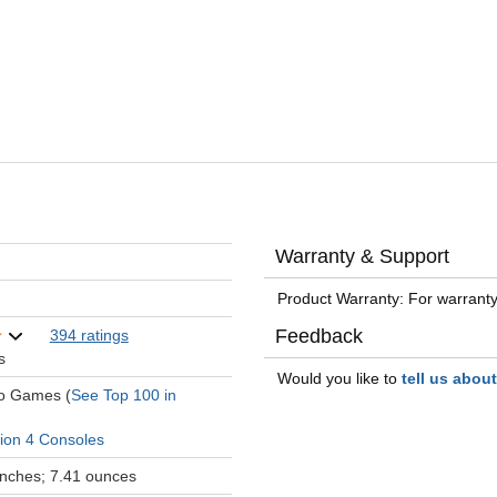
Warranty & Support
Product Warranty: For warranty
Feedback
394 ratings
s
Would you like to
tell us abou
eo Games (
See Top 100 in
tion 4 Consoles
 inches; 7.41 ounces