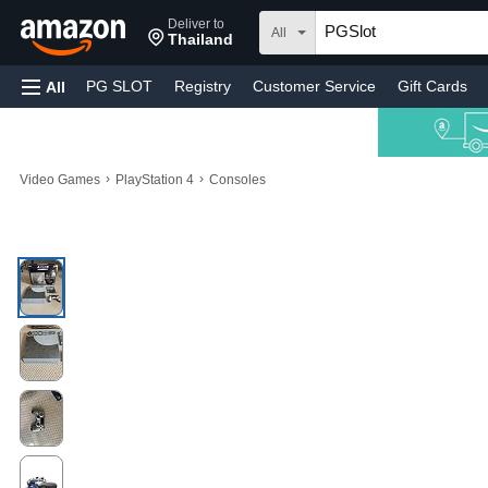
Deliver to
All
Thailand
PG SLOT
Registry
Customer Service
Gift Cards
All
›
›
Video Games
PlayStation 4
Consoles