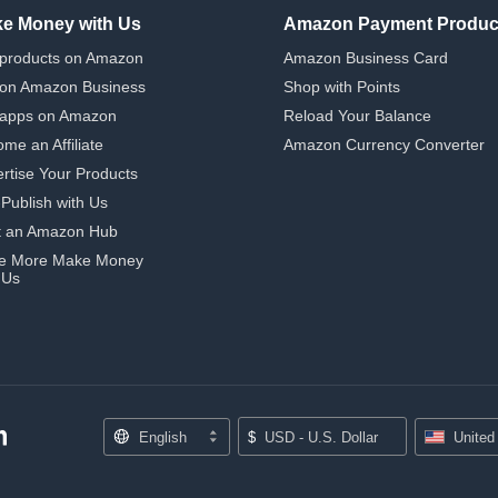
e Money with Us
Amazon Payment Produc
 products on Amazon
Amazon Business Card
 on Amazon Business
Shop with Points
 apps on Amazon
Reload Your Balance
me an Affiliate
Amazon Currency Converter
rtise Your Products
-Publish with Us
t an Amazon Hub
e More Make Money
 Us
English
$
USD - U.S. Dollar
United