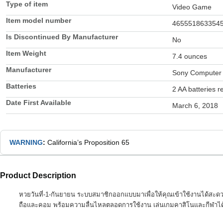
Type of item
Video Game
Item model number
465551863354
Is Discontinued By Manufacturer
No
Item Weight
7.4 ounces
Manufacturer
Sony Computer 
Batteries
2 AA batteries r
Date First Available
March 6, 2018
WARNING
:
California’s Proposition 65
Product Description
หวยวันที่-1-กันยายน ระบบสมาชิกออกแบบมาเพื่อให้คุณเข้าใช้งานได้สะดว
ถือและคอม พร้อมความลื่นไหลตลอดการใช้งาน เล่นเกมคาสิโนและกีฬาได้ใ