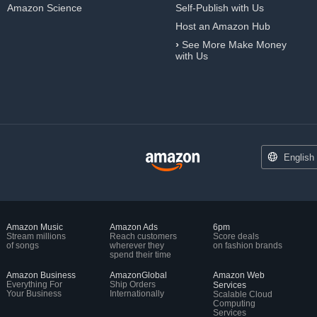
Amazon Science
Self-Publish with Us
Host an Amazon Hub
›
See More Make Money
with Us
English
Amazon Music
Amazon Ads
6pm
Stream millions
Reach customers
Score deals
of songs
wherever they
on fashion brands
spend their time
Amazon Business
AmazonGlobal
Amazon Web
Everything For
Ship Orders
Services
Your Business
Internationally
Scalable Cloud
Computing
Services