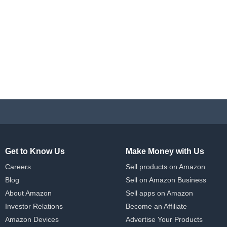
Get to Know Us
Make Money with Us
Careers
Sell products on Amazon
Blog
Sell on Amazon Business
About Amazon
Sell apps on Amazon
Investor Relations
Become an Affiliate
Amazon Devices
Advertise Your Products