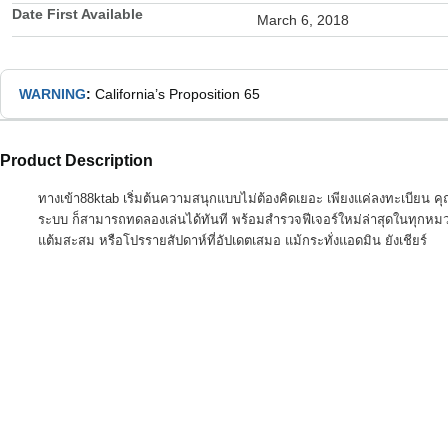
Date First Available
March 6, 2018
WARNING
:
California’s Proposition 65
Product Description
ทางเข้า88ktab เริ่มต้นความสนุกแบบไม่ต้องคิดเยอะ เพียงแค่ลงทะเบียน คุ
ระบบ ก็สามารถทดลองเล่นได้ทันที พร้อมสำรวจฟีเจอร์ใหม่ล่าสุดในทุกหมวด
แต้มสะสม หรือโปรรายสัปดาห์ที่อัปเดตเสมอ แม้กระทั่งแอดมิน ยังเชียร์