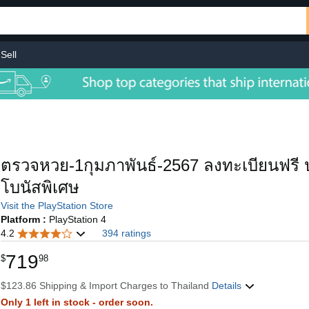
Sell
ตรวจหวย-1กุมภาพันธ์-2567 ลงทะเบียนฟรี ป
โบนัสพิเศษ
Visit the PlayStation Store
Platform :
PlayStation 4
4.2
394 ratings
719
$
98
$123.86 Shipping & Import Charges to Thailand
Details
Only 1 left in stock - order soon.