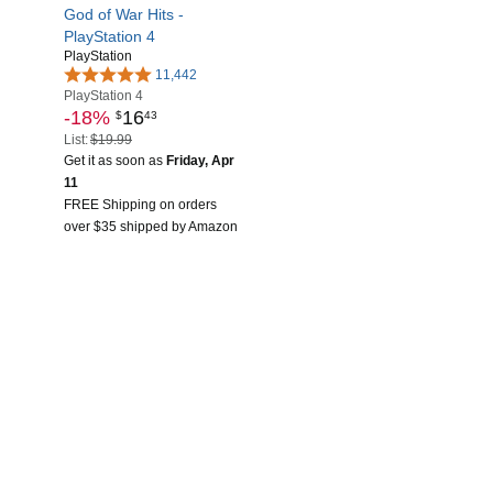
God of War Hits -
PlayStation 4
PlayStation
11,442
PlayStation 4
-18%
16
$
43
List:
$19.99
Get it as soon as
Friday, Apr
11
FREE Shipping on orders
over $35 shipped by Amazon