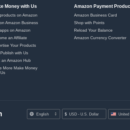
e Money with Us
Amazon Payment Produc
 products on Amazon
Amazon Business Card
 on Amazon Business
Shop with Points
 apps on Amazon
Reload Your Balance
me an Affiliate
Amazon Currency Converter
rtise Your Products
-Publish with Us
t an Amazon Hub
e More Make Money
 Us
English
$
USD - U.S. Dollar
United