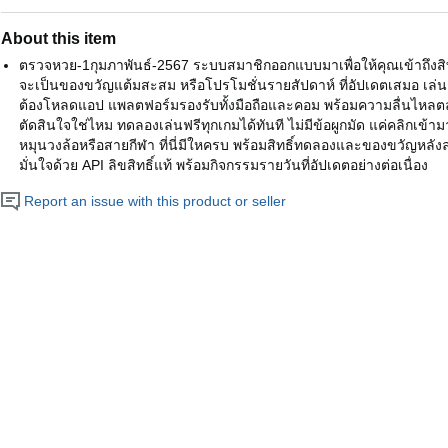
About this item
ตรวจหวย-1กุมภาพันธ์-2567 ระบบสมาชิกออกแบบมาเพื่อให้คุณเข้าถึงสิทธ
จะเป็นของขวัญแต้มสะสม หรือโปรโมชั่นรายสัปดาห์ ที่อัปเดตเสมอ เล่นเ
ต้องโหลดแอป แพลตฟอร์มรองรับทั้งมือถือและคอม พร้อมความลื่นไหล
ตัดสินใจใช่ไหม ทดลองเล่นฟรีทุกเกมได้ทันที ไม่มีข้อผูกมัด แค่คลิกเข
หมุนวงล้อหรือสายกีฬา ที่นี่มีใหครบ พร้อมสิทธิ์ทดลองและของขวัญหลัง
มั่นใจด้วย API ลิขสิทธิ์แท้ พร้อมกิจกรรมรายวันที่อัปเดตอย่างต่อเนื่อง
Report an issue with this product or seller