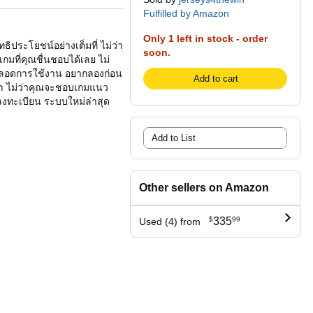
Fulfilled by Amazon
Only 1 left in stock - order
ิประโยชน์อย่างเต็มที่ ไม่ว่า
soon.
กมที่คุณชื่นชอบได้เลย ไม่
ตลอดการใช้งาน อยากลองก่อน
Add to cart
้ามา ไม่ว่าคุณจะชอบเกมแนว
ลงทะเบียน ระบบใหม่ล่าสุด
Add to List
Other sellers on Amazon
$
335
99
Used (4) from