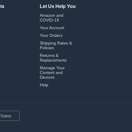
ts
Let Us Help You
Amazon and
COVID-19
Your Account
Your Orders
Shipping Rates &
Policies
Returns &
Replacements
Manage Your
Content and
Devices
Help
 States