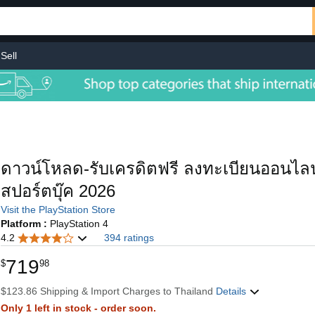
Sell
ดาวน์โหลด-รับเครดิตฟรี ลงทะเบียนออนไลน์ 
สปอร์ตบุ๊ค 2026
Visit the PlayStation Store
Platform :
PlayStation 4
4.2
394 ratings
719
$
98
$123.86 Shipping & Import Charges to Thailand
Details
Only 1 left in stock - order soon.