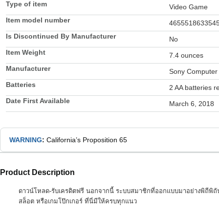
Type of item
Video Game
Item model number
465551863354
Is Discontinued By Manufacturer
No
Item Weight
7.4 ounces
Manufacturer
Sony Computer 
Batteries
2 AA batteries r
Date First Available
March 6, 2018
WARNING
:
California’s Proposition 65
Product Description
ดาวน์โหลด-รับเครดิตฟรี นอกจากนี้ ระบบสมาชิกที่ออกแบบมาอย่างพิถีพิถันท
สล็อต หรือเกมโป๊กเกอร์ ที่นี่มีให้ครบทุกแนว