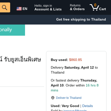
0
Returns
Hello, sign in
EN
& Orders
Cart
Account & Lists
Get free shipping to Thailand
รับยูสเอ็นพิเศษ
Buy used:
$860.85
Delivery
Saturday, April 12
to
Thailand
Or fastest delivery
Thursday,
April 10
. Order within
16 hrs 8
mins
Deliver to
Thailand
Used: Very Good
|
Details
Sold by
jerseys4thewin