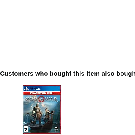
Customers who bought this item also bough