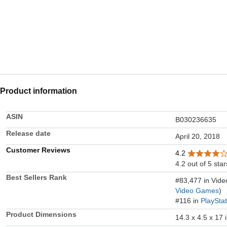
Product information
ASIN
B030236635
Release date
April 20, 2018
Customer Reviews
4.2
4.2 out of 5 star
Best Sellers Rank
#83,477 in Vid
Video Games
)
#116 in
PlaySta
Product Dimensions
14.3 x 4.5 x 17