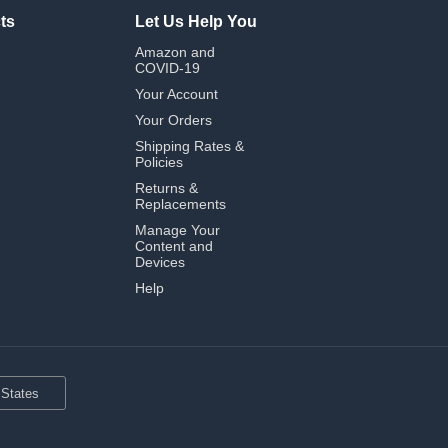
ts
Let Us Help You
Amazon and
COVID-19
Your Account
Your Orders
Shipping Rates &
Policies
Returns &
Replacements
Manage Your
Content and
Devices
Help
 States