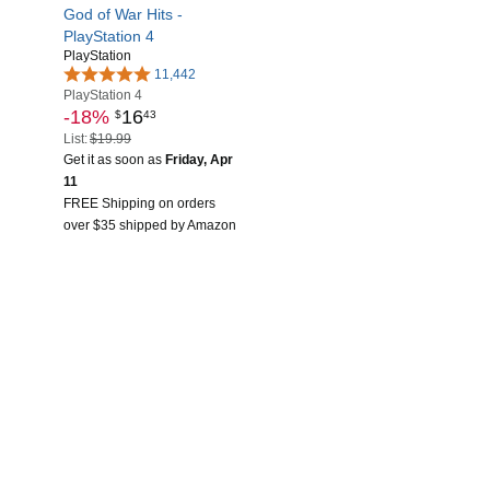
God of War Hits -
PlayStation 4
PlayStation
11,442
PlayStation 4
-18%
16
$
43
List:
$19.99
Get it as soon as
Friday, Apr
11
FREE Shipping on orders
over $35 shipped by Amazon