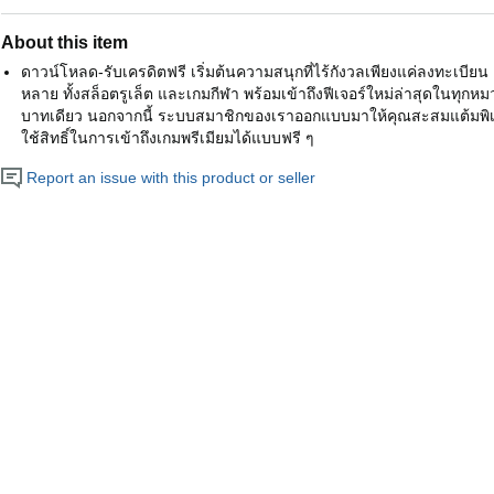
About this item
ดาวน์โหลด-รับเครดิตฟรี เริ่มต้นความสนุกที่ไร้กังวลเพียงแค่ลงทะเบี
หลาย ทั้งสล็อตรูเล็ต และเกมกีฬา พร้อมเข้าถึงฟีเจอร์ใหม่ล่าสุดในทุกหมว
บาทเดียว นอกจากนี้ ระบบสมาชิกของเราออกแบบมาให้คุณสะสมแต้มพิเศ
ใช้สิทธิ์ในการเข้าถึงเกมพรีเมียมได้แบบฟรี ๆ
Report an issue with this product or seller